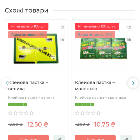
Схожі товари
Мінімально 100 шт.
Мінімально 100 штук
Ваша знижка: -4%
Ваша знижка: -10%
Клейова пастка –
Клейова пастка –
велика
маленька
Клейова пастка – велика
Клейова пастка – маленька
12.50 ₴
10.75 ₴
13.00 ₴
12.00 ₴
У кошик
У кошик