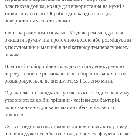
пластикова дошка, краще для використання на кухні з
точки зору гігієни. Обробна дошка ідеальна для
використання як зі сталевими,
так і з керамічними ножами. Модель рекомендується
очищати вручну під проточною водою або розміщувати
в посудомийній машині в делікатному температурному
режимі.
Пластик і поліпропілен складають гідну конкуренцію
дереву - вони не розмокають, не вбирають запахи, і не
розшаровуються, не зношуються і їх легко мити.
Однак пластик швидко затупляє ножі, і згодом на ньому
утворюються дрібні тріщини - лазівки для бактерій,
якщо звичайно дошка не має антибактеріального
покриття.
Суттєві недоліки пластикових дощок полягають у тому,
що вони дуже нестійкі на столі, а овочі та фрукти важко