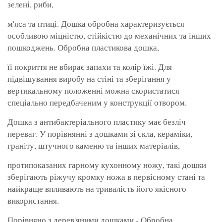
зелені, риби,
м'яса та птиці. Дошка обробна характеризується
особливою міцністю, стійкістю до механічних та інших
пошкоджень. Обробна пластикова дошка,
її покриття не вбирає запахи та колір їжі. Для
підвішування виробу на стіні та зберігання у
вертикальному положенні можна скористатися
спеціально передбаченим у конструкції отвором.
Дошка з антибактеріального пластику має безліч
переваг. У порівнянні з дошками зі скла, кераміки,
граніту, штучного каменю та інших матеріалів,
протипоказаних гарному кухонному ножу, такі дошки
зберігають ріжучу кромку ножа в первісному стані та
найкраще впливають на тривалість його якісного
використання.
Порівняно з дерев'яними дошками - Обробна