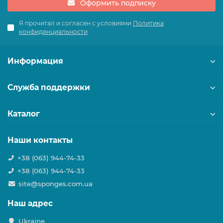
Оформить подписку
на окне таким образом, чтобы
он находился на
Я прочитал и согласен с условиями
Политика
определенном расстоянии от
конфиденциальности
тепла и зоны прямых
солнечных лучей.
Рекомендации по установке: 1)
Информация
Поверхность стекла должна
быть чистой и сухой. 2)
Служба поддержки
Температура
липучки при
установке должна быть не
ниже +10°C 3) Снять с липучек
Каталог
защитную пленку и плотно
прижать термометр к стеклу.
Наши контакты
Обратите внимание!!!
Липучка
+38 (063) 944-74-33
+38 (063) 944-74-33
site@sponges.com.ua
Наш адрес
Ukraine