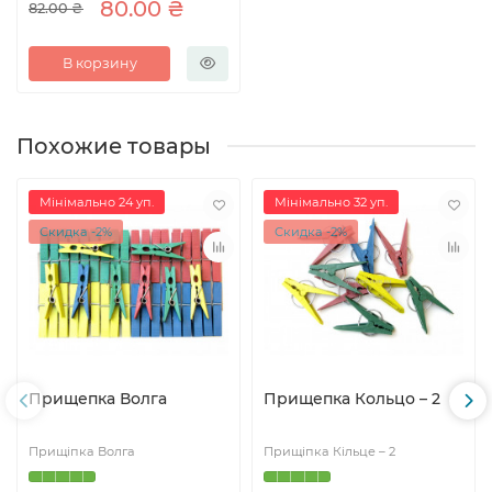
80.00 ₴
82.00 ₴
В корзину
Похожие товары
Мінімально 24 уп.
Мінімально 32 уп.
Скидка -2%
Скидка -2%
Прищепка Волга
Прищепка Кольцо – 2
Прищіпка Волга
Прищіпка Кільце – 2